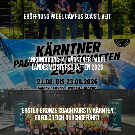
Eröffnung Padel Campus SCA St. Veit
Ankündigung: 4. Kärntner Padel-
Landesmeisterschaften 2026
Erster Bronze Coach Kurs in Kärnten
erfolgreich durchgeführt